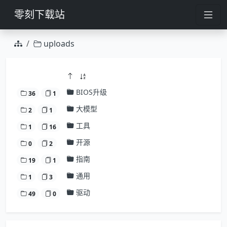
零刻下载站
uploads
BIOS升级
36
1
大模型
2
1
工具
1
16
开源
0
2
指南
19
1
通用
1
3
驱动
49
0