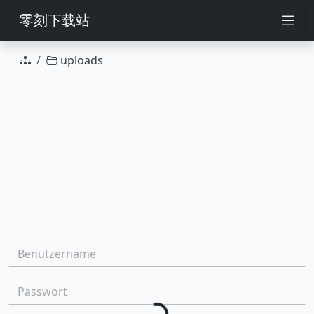
零刻下载站
uploads
Auswahl
Benutzername:
Loading...
Passwort: