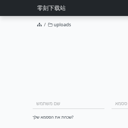
零刻下载站
uploads
פעולות קבוצה
שם הקובץ
ססמא:
שם משתמש:
שכחת את הססמא שלך?