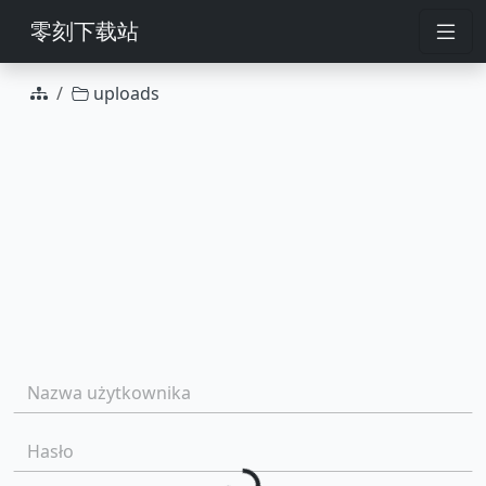
零刻下载站
uploads
Działania grupy
Nazwa użytkownika:
Loading...
Hasło: