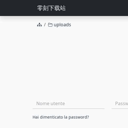
零刻下载站
uploads
Azioni di gruppo
Nome file
Nome utente:
Passwo
Hai dimenticato la password?