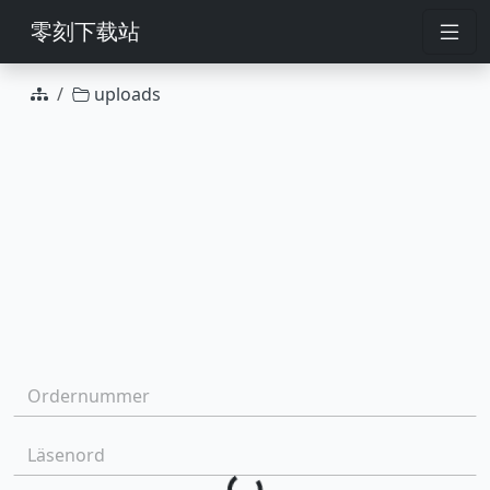
零刻下载站
uploads
Hantera valda filer
Ordernummer:
Loading...
Läsenord: